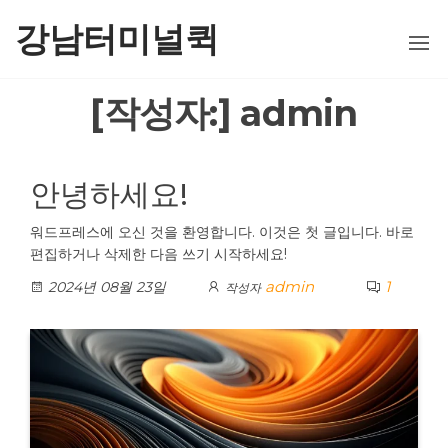
콘
강남터미널퀵
텐
츠
로
[작성자:]
admin
건
너
뛰
기
안녕하세요!
워드프레스에 오신 것을 환영합니다. 이것은 첫 글입니다. 바로
편집하거나 삭제한 다음 쓰기 시작하세요!
admin
1
2024년 08월 23일
작성자