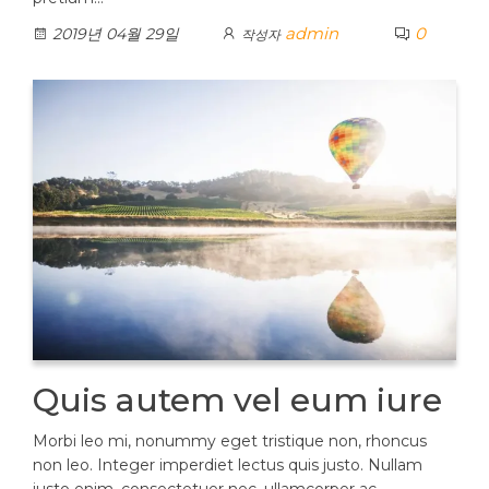
admin
0
2019년 04월 29일
작성자
Quis autem vel eum iure
Morbi leo mi, nonummy eget tristique non, rhoncus
non leo. Integer imperdiet lectus quis justo. Nullam
justo enim, consectetuer nec, ullamcorper ac,