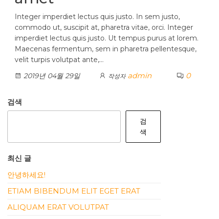
Integer imperdiet lectus quis justo. In sem justo,
commodo ut, suscipit at, pharetra vitae, orci. Integer
imperdiet lectus quis justo. Ut tempus purus at lorem.
Maecenas fermentum, sem in pharetra pellentesque,
velit turpis volutpat ante,…
admin
0
2019년 04월 29일
작성자
검색
검
색
최신 글
안녕하세요!
ETIAM BIBENDUM ELIT EGET ERAT
ALIQUAM ERAT VOLUTPAT